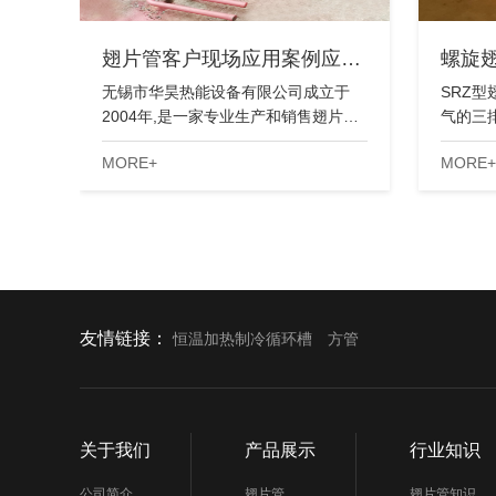
翅片管客户现场应用案例应…
螺旋
无锡市华昊热能设备有限公司成立于
SRZ
2004年,是一家专业生产和销售翅片…
气的三
MORE+
MORE+
友情链接：
恒温加热制冷循环槽
方管
关于我们
产品展示
行业知识
公司简介
翅片管
翅片管知识