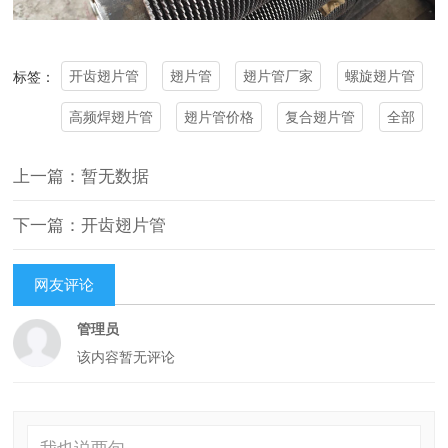
开齿翅片管
翅片管
翅片管厂家
螺旋翅片管
标签：
高频焊翅片管
翅片管价格
复合翅片管
全部
上一篇：暂无数据
下一篇：开齿翅片管
网友评论
管理员
该内容暂无评论