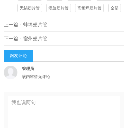
无锡翅片管
螺旋翅片管
高频焊翅片管
全部
上一篇：蚌埠翅片管
下一篇：宿州翅片管
网友评论
管理员
该内容暂无评论